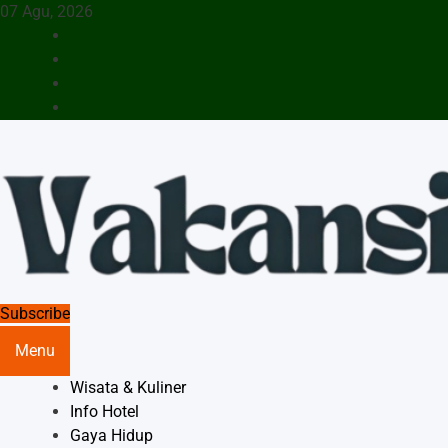
Skip
07 Agu, 2026
to
content
Menyajikan Berita Serta Informasi Seputar Pariwisata Dan
Subscribe
Vakansiinfo
Hotel
Menu
Wisata & Kuliner
Info Hotel
Gaya Hidup