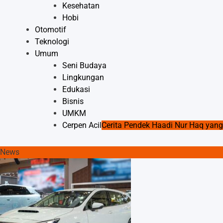
Kesehatan
Hobi
Otomotif
Teknologi
Umum
Seni Budaya
Lingkungan
Edukasi
Bisnis
UMKM
Cerpen Acil
Cerita Pendek Haadi Nur Haq ya
News