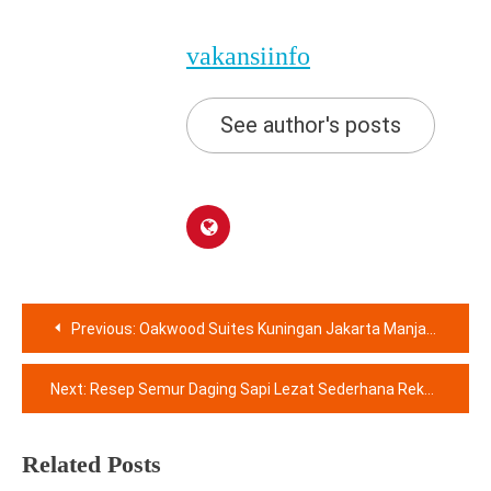
vakansiinfo
See author's posts
Navigasi
Previous:
Oakwood Suites Kuningan Jakarta Manjakan Karyawan Sebagai Bentuk Apresiasi
pos
Next:
Resep Semur Daging Sapi Lezat Sederhana Rekomendasi Menu Hari Raya Idul Adha
Related Posts