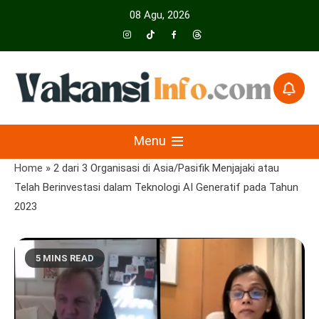
Skip
08 Agu, 2026
to
content
Menyajikan Berita Serta Informasi Seputar Pariwisata Dan Hotel
Vakansiinfo
Menu
Home
»
2 dari 3 Organisasi di Asia/Pasifik Menjajaki atau
Telah Berinvestasi dalam Teknologi AI Generatif pada Tahun
2023
5 MINS READ