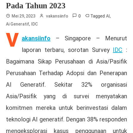
Pada Tahun 2023
0
Tagged
,
Mei 29, 2023
vakansiinfo
AI
,
Ai Generatif
IDC
V
akansiinfo
– Singapore – Menurut
laporan terbaru, sorotan Survey
IDC
:
Bagaimana Sikap Perusahaan di Asia/Pasifik
Perusahaan Terhadap Adopsi dan Penerapan
AI Generatif. Sekitar 32% organisasi
Asia/Pasifik yang di survei menyatakan
komitmen mereka untuk berinvestasi dalam
teknologi AI generatif. Dengan 38% responden
mengeksplorasi kasus penggunaan untuk