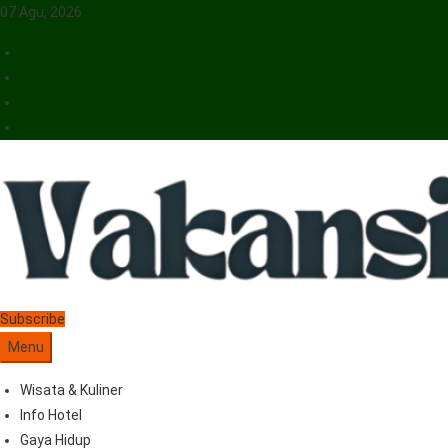
07 Agu, 2026
Vakansiinfo
Menyajikan Berita Serta Informasi Seputar Pariwisata Dan Hotel
Subscribe
Menu
Wisata & Kuliner
Info Hotel
Gaya Hidup