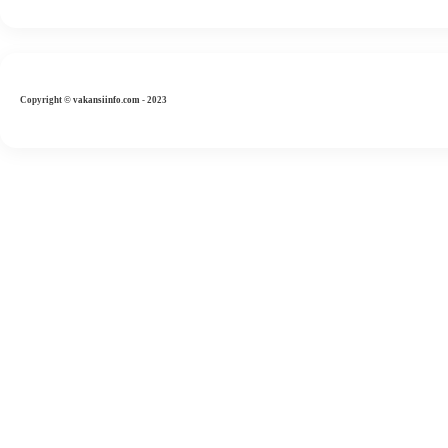
Copyright
©
vakansiinfo.com
- 2023