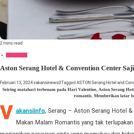
2 mins read
Gaya Hidup
Aston Serang Hotel & Convention Center Saji
Februari 13, 2024
vakansinews
0
Tagged
ASTON Serang Hotel and Conv
Seiring matahari terbenam pada Hari Valentine, Aston Serang H
romantis. Memberikan latar b
V
akansiinfo
, Serang – Aston Serang Hotel &
Makan Malam Romantis yang tak terlupakan p
menjanjikan perayaan cinta yang memukau dan hidan