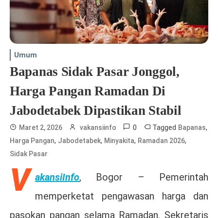
Umum
Bapanas Sidak Pasar Jonggol,
Harga Pangan Ramadan Di
Jabodetabek Dipastikan Stabil
0
Tagged
,
Maret 2, 2026
vakansiinfo
Bapanas
,
,
,
,
Harga Pangan
Jabodetabek
Minyakita
Ramadan 2026
Sidak Pasar
V
akansiInfo
, Bogor – Pemerintah
memperketat pengawasan harga dan
pasokan pangan selama Ramadan. Sekretaris