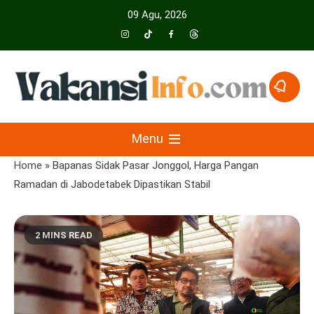
Skip
09 Agu, 2026
to
content
Menyajikan Berita Serta Informasi Seputar Pariwisata Dan Hotel
Vakansiinfo
Menu
Home
»
Bapanas Sidak Pasar Jonggol, Harga Pangan
Ramadan di Jabodetabek Dipastikan Stabil
2 MINS READ