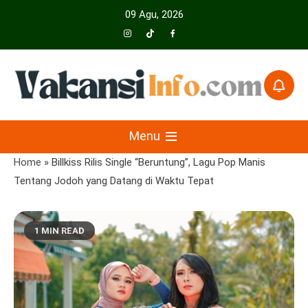
Skip
09 Agu, 2026
to
content
Menyajikan Berita Serta Informasi Seputar Pariwisata Dan Hotel
Vakansiinfo
Menu
Home
»
Billkiss Rilis Single “Beruntung”, Lagu Pop Manis
Tentang Jodoh yang Datang di Waktu Tepat
1 MIN READ