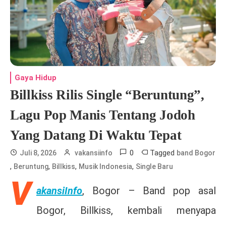
Gaya Hidup
Billkiss Rilis Single “Beruntung”,
Lagu Pop Manis Tentang Jodoh
Yang Datang Di Waktu Tepat
0
Tagged
Juli 8, 2026
vakansiinfo
band Bogor
,
,
,
,
Beruntung
Billkiss
Musik Indonesia
Single Baru
V
akansiInfo
, Bogor –
Band pop asal
Bogor, Billkiss, kembali menyapa