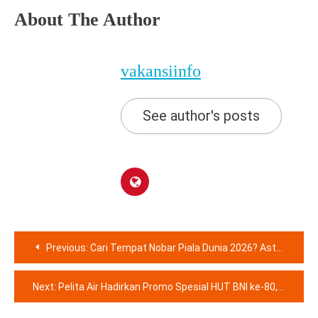
About The Author
vakansiinfo
See author's posts
Navigasi
Previous:
Cari Tempat Nobar Piala Dunia 2026? Aston Priority Simatupang Hadirkan Nobar Gratis hingga 19 Juli
pos
Next:
Pelita Air Hadirkan Promo Spesial HUT BNI ke-80, Cashback dan Diskon Tiket Menarik