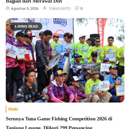
Bagian dari Merawat Diri
Vakansiinfo
Agustus 9, 2026
0
4 MINS READ
Hobi
Serunya Tuna Game Fishing Competition 2026 di
Tanjung Lesung, Diikuti 299 Pemancing