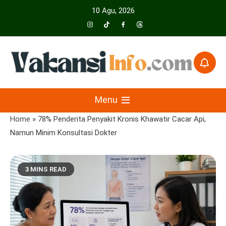
Skip
10 Agu, 2026
to
content
Menyajikan Berita Serta Informasi Seputar Pariwisata Dan Hotel
Vakansiinfo
Menu
Home
»
78% Penderita Penyakit Kronis Khawatir Cacar Api,
Namun Minim Konsultasi Dokter
3 MINS READ