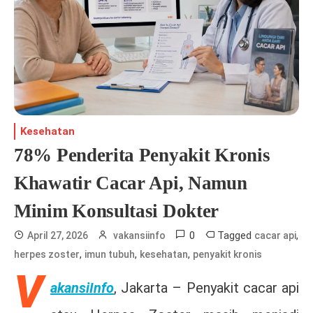
Kesehatan
78% Penderita Penyakit Kronis
Khawatir Cacar Api, Namun
Minim Konsultasi Dokter
0
Tagged
,
April 27, 2026
vakansiinfo
cacar api
,
,
,
herpes zoster
imun tubuh
kesehatan
penyakit kronis
V
akansiInfo
, Jakarta –
Penyakit cacar api