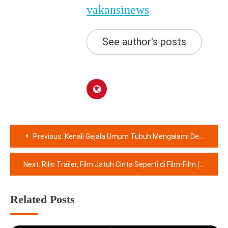
vakansinews
See author's posts
Navigasi
Previous:
Kenali Gejala Umum Tubuh Mengalami Dehidrasi
pos
Next:
Rilis Trailer, Film Jatuh Cinta Seperti di Film-Film (JESEDEF) Sajikan Cerita Cinta dalam Elemen Visual 80 Persen Hitam Putih
Related Posts