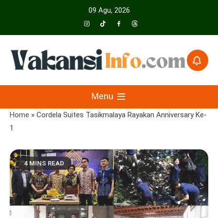
Skip
09 Agu, 2026
to
content
Menyajikan Berita Serta Informasi Seputar Pariwisata Dan Hotel
Vakansiinfo
Menu
Home
»
Cordela Suites Tasikmalaya Rayakan Anniversary Ke-
1
4 MINS READ