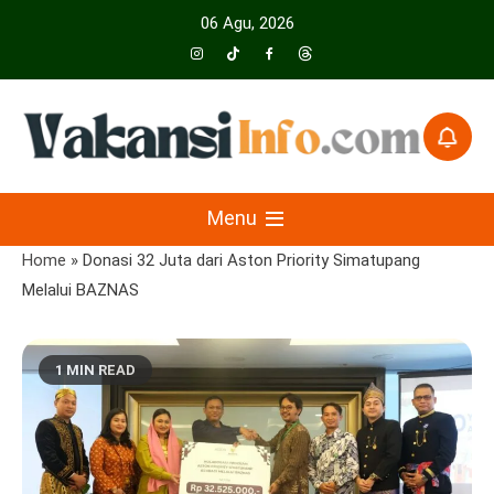
Skip
06 Agu, 2026
to
content
Menyajikan Berita Serta Informasi Seputar Pariwisata Dan Hotel
Vakansiinfo
Menu
Home
»
Donasi 32 Juta dari Aston Priority Simatupang
Melalui BAZNAS
1 MIN READ