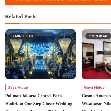
pos
Related Posts
2 MINS READ
1 MIN READ
Gaya Hidup
Gaya Hidup
Pullman Jakarta Central Park
Cosmo Amaroos
Hadirkan One Step Closer Wedding
Wisatawan Nikm