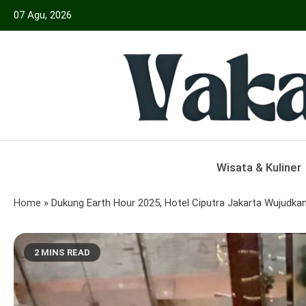
Skip
07 Agu, 2026
to
content
Menyajikan Berita Serta Informasi Seput
Vakansiinfo
Wisata & Kuliner
Home
»
Dukung Earth Hour 2025, Hotel Ciputra Jakarta Wujudk
2 MINS READ