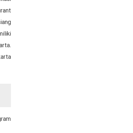
rant
siang
iliki
rta.
arta
agram