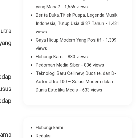
yang Mana?
- 1,656 views
Berita Duka,Titiek Puspa, Legenda Musik
Indonesia, Tutup Usia di 87 Tahun
- 1,431
utra
views
Gaya Hidup Modern Yang Positif
- 1,309
yang
views
Hubungi Kami
- 880 views
Pedoman Media Siber
- 836 views
Teknologi Baru Cellinew, Duotite, dan D-
adap
Actor Ultra 100 – Solusi Modern dalam
usus
Dunia Estetika Medis
- 633 views
adap
Hubungi kami
lama
Redaksi