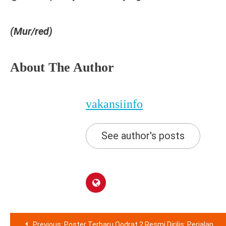
(Mur/red)
About The Author
vakansiinfo
See author's posts
Navigasi
Previous:
Poster Terbaru Qodrat 2 Resmi Dirilis: Perjalanan Menuju Hari Kemenangan!