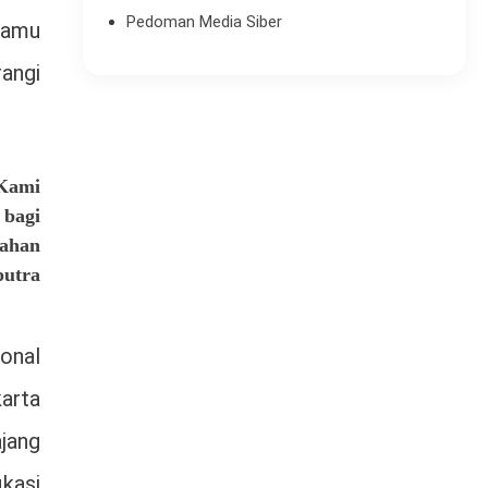
Pedoman Media Siber
tamu
angi
 Kami
 bagi
bahan
putra
onal
arta
jang
ikasi