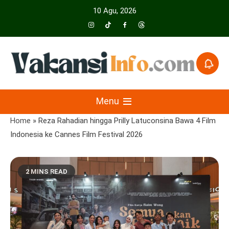
Skip
10 Agu, 2026
to
content
Menyajikan Berita Serta Informasi Seputar Pariwisata Dan Hotel
Vakansiinfo
Menu
Home
»
Reza Rahadian hingga Prilly Latuconsina Bawa 4 Film
Indonesia ke Cannes Film Festival 2026
2 MINS READ