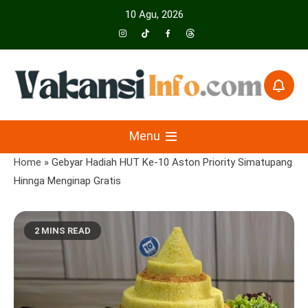
Skip
10 Agu, 2026
to
content
Menyajikan Berita Serta Informasi Seputar Pariwisata Dan Hotel
Vakansiinfo
Menu
Home
»
Gebyar Hadiah HUT Ke-10 Aston Priority Simatupang
Hinnga Menginap Gratis
2 MINS READ