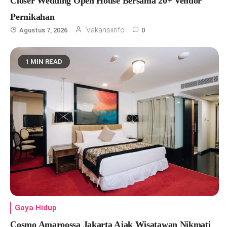
Closer Wedding Open House Bersama 20+ Vendor
Pernikahan
Vakansiinfo
Agustus 7, 2026
0
1 MIN READ
Gaya Hidup
Cosmo Amaroossa Jakarta Ajak Wisatawan Nikmati