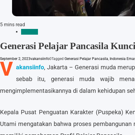
5 mins read
Edukasi
Generasi Pelajar Pancasila Kun
September 2, 2023
vakansiinfo
0
Tagged
Generasi Pelajar Pancasila
,
Indonesia Ema
V
akansiinfo
, Jakarta – Generasi muda meru
sebab itu, generasi muda wajib menan
mengimplementasikannya di dalam kehidupan seha
Kepala Pusat Penguatan Karakter (Puspeka) Keme
Utami mengatakan bahwa proses pembangunan mas