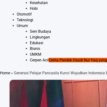
Kesehatan
Hobi
Otomotif
Teknologi
Umum
Seni Budaya
Lingkungan
Edukasi
Bisnis
UMKM
Cerpen Acil
Cerita Pendek Haadi Nur Haq ya
Home
»
Generasi Pelajar Pancasila Kunci Wujudkan Indonesia