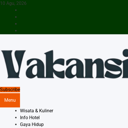
Skip
10 Agu, 2026
to
content
Menyajikan Berita Serta Informasi Seputar Pariwisata Dan
Subscribe
Vakansiinfo
Hotel
Menu
Wisata & Kuliner
Info Hotel
Gaya Hidup