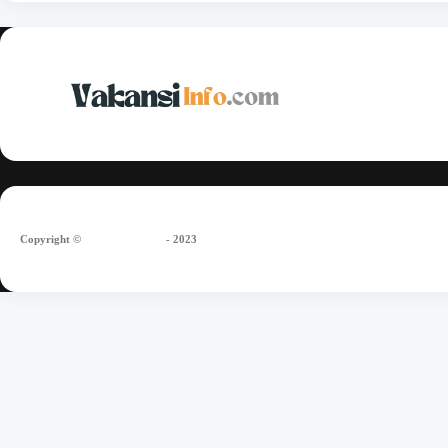
Copyright
©
vakansiinfo.com
- 2023