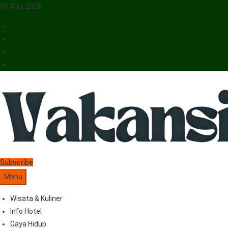
08 Agu, 2026
Vakansiinfo
Menyajikan Berita Serta Informasi Seputar Pariwisata Dan Hotel
Subscribe
Menu
Wisata & Kuliner
Info Hotel
Gaya Hidup