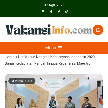
Skip
07 Agu, 2026
to
content
Menyajikan Berita Serta Informasi Seputar Pariwisata Dan Hotel
Vakansiinfo
Menu
Home
»
Hari Kedua Kongres Kebudayaan Indonesia 2023,
Bahas Kedaulatan Pangan hingga Regenerasi Maestro
3 MINS READ