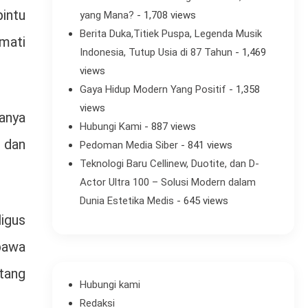
pintu
yang Mana?
- 1,708 views
Berita Duka,Titiek Puspa, Legenda Musik
mati
Indonesia, Tutup Usia di 87 Tahun
- 1,469
views
Gaya Hidup Modern Yang Positif
- 1,358
views
hanya
Hubungi Kami
- 887 views
 dan
Pedoman Media Siber
- 841 views
Teknologi Baru Cellinew, Duotite, dan D-
Actor Ultra 100 – Solusi Modern dalam
Dunia Estetika Medis
- 645 views
igus
bawa
ntang
Hubungi kami
Redaksi