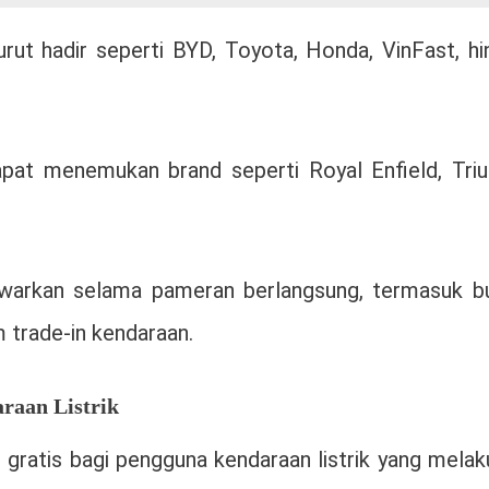
rut hadir seperti
BYD
,
Toyota
,
Honda
,
VinFast
, h
dapat menemukan brand seperti
Royal Enfield
,
Tri
awarkan selama pameran berlangsung, termasuk b
m trade-in kendaraan.
raan Listrik
gratis bagi pengguna kendaraan listrik yang melak