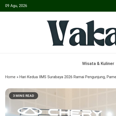
Skip
09 Agu, 2026
to
content
Menyajikan Berita Serta Informasi Seput
Vakansiinfo
Wisata & Kuliner
Home
»
Hari Kedua IIMS Surabaya 2026 Ramai Pengunjung, Pamera
3 MINS READ