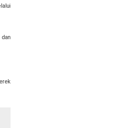
alui
 dan
erek