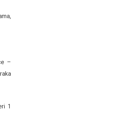
ama,
ce –
raka
ri 1