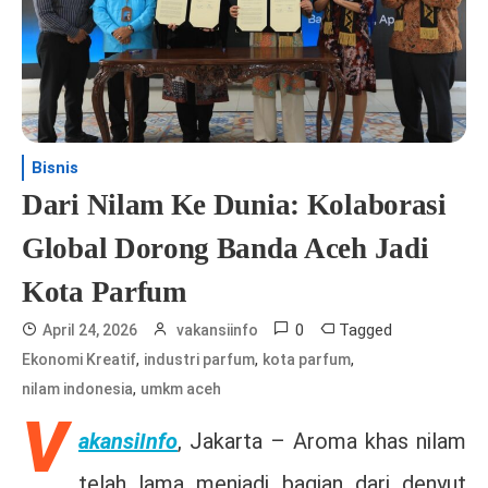
Bisnis
Dari Nilam Ke Dunia: Kolaborasi
Global Dorong Banda Aceh Jadi
Kota Parfum
0
Tagged
April 24, 2026
vakansiinfo
,
,
,
Ekonomi Kreatif
industri parfum
kota parfum
,
nilam indonesia
umkm aceh
V
akansiInfo
, Jakarta –
Aroma khas nilam
telah lama menjadi bagian dari denyut