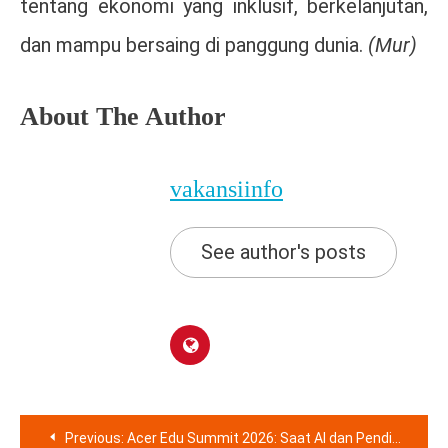
tentang ekonomi yang inklusif, berkelanjutan,
dan mampu bersaing di panggung dunia.
(Mur)
About The Author
vakansiinfo
See author's posts
Navigasi
Previous:
Acer Edu Summit 2026: Saat AI dan Pendidikan Bertemu, Masa Depan Pembelajaran Mulai Terbentuk