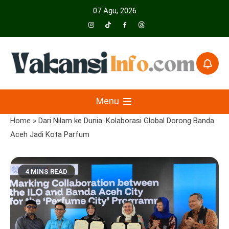
Skip
07 Agu, 2026
to
content
Menyajikan Berita Serta Informasi Seputar Pariwisata Dan Hotel
Vakansiinfo
Menu
Home
»
Dari Nilam ke Dunia: Kolaborasi Global Dorong Banda
Aceh Jadi Kota Parfum
4 MINS READ