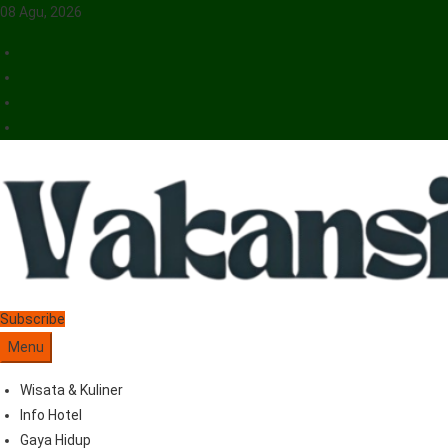
08 Agu, 2026
Vakansiinfo
Menyajikan Berita Serta Informasi Seputar Pariwisata Dan Hotel
Subscribe
Menu
Wisata & Kuliner
Info Hotel
Gaya Hidup