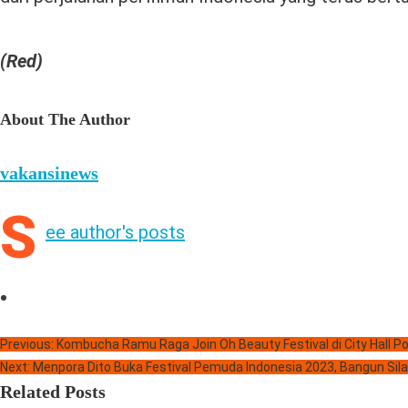
(Red)
About The Author
vakansinews
S
ee author's posts
Previous:
Kombucha Ramu Raga Join Oh Beauty Festival di City Hall Po
Next:
Menpora Dito Buka Festival Pemuda Indonesia 2023, Bangun Si
Related Posts