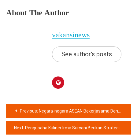
About The Author
vakansinews
See author's posts
Navigasi
Previous:
Negara-negara ASEAN Bekerjasama Dengan Finlandia Untuk Membangun Masa Depan Ekonomi Sirkular
pos
Next:
Pengusaha Kuliner Irma Suryani Berikan Strategi Branding Produk Bangun Brand Identity Yang Solid