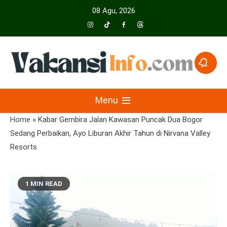
Skip
08 Agu, 2026
to
content
Menyajikan Berita Serta Informasi Seputar Pariwisata Dan Hotel
Vakansiinfo
Menu
Home
»
Kabar Gembira Jalan Kawasan Puncak Dua Bogor
Sedang Perbaikan, Ayo Liburan Akhir Tahun di Nirvana Valley
Resorts
1 MIN READ