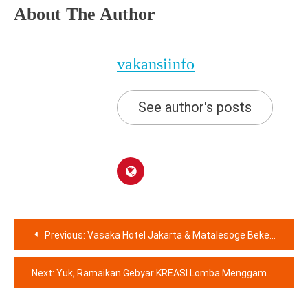
About The Author
vakansiinfo
See author's posts
Navigasi
Previous:
Vasaka Hotel Jakarta & Matalesoge Bekerjasama dalam One Day Training Bagi Kaum Berkebutuhan Khusus
pos
Next:
Yuk, Ramaikan Gebyar KREASI Lomba Menggambar dengan Karya Seni Terbaikmu!