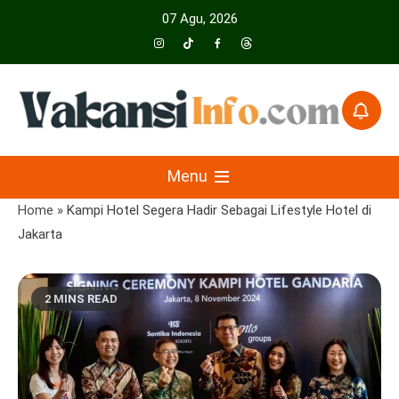
Skip
07 Agu, 2026
to
content
Menyajikan Berita Serta Informasi Seputar Pariwisata Dan Hotel
Vakansiinfo
Menu
Home
»
Kampi Hotel Segera Hadir Sebagai Lifestyle Hotel di
Jakarta
2 MINS READ