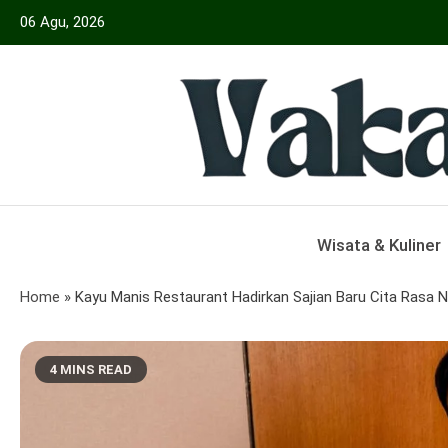
Skip
06 Agu, 2026
to
content
Menyajikan Berita Serta Informasi Seput
Vakansiinfo
Wisata & Kuliner
Home
»
Kayu Manis Restaurant Hadirkan Sajian Baru Cita Rasa 
4 MINS READ