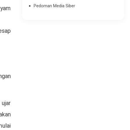
Pedoman Media Siber
ayam
esap
ngan
 ujar
akan
ulai