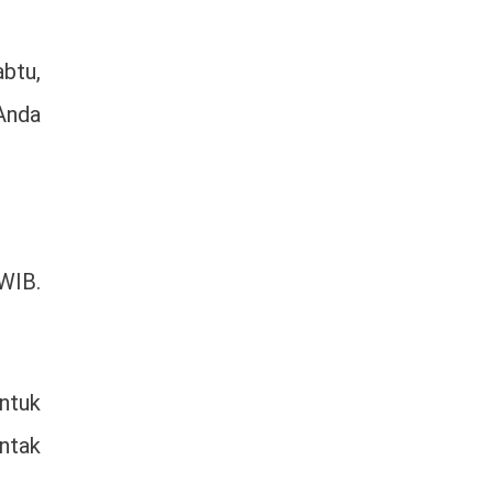
btu,
Anda
 WIB.
ntuk
ontak