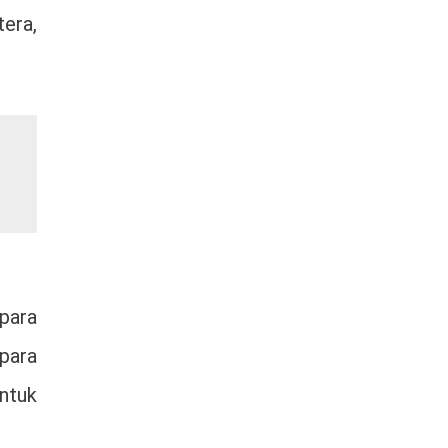
era,
para
 para
ntuk