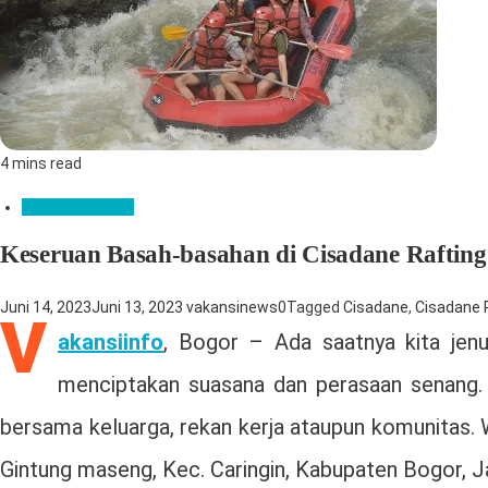
4 mins read
Wisata & Kuliner
Keseruan Basah-basahan di Cisadane Raftin
Juni 14, 2023
Juni 13, 2023
vakansinews
0
Tagged
Cisadane
,
Cisadane 
V
akansiinfo
, Bogor – Ada saatnya kita jenu
menciptakan suasana dan perasaan senang. Be
bersama keluarga, rekan kerja ataupun komunitas. 
Gintung maseng, Kec. Caringin, Kabupaten Bogor, Ja