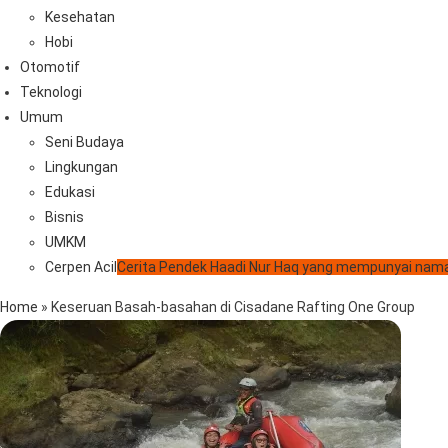
Kesehatan
Hobi
Otomotif
Teknologi
Umum
Seni Budaya
Lingkungan
Edukasi
Bisnis
UMKM
Cerpen Acil
Cerita Pendek Haadi Nur Haq yang mempunyai nama
Home
»
Keseruan Basah-basahan di Cisadane Rafting One Group