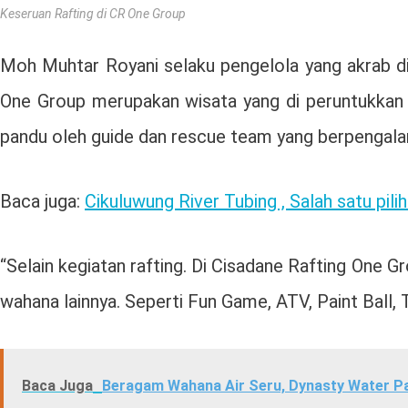
Keseruan Rafting di CR One Group
Moh Muhtar Royani selaku pengelola yang akrab d
One Group merupakan wisata yang di peruntukkan 
pandu oleh guide dan rescue team yang berpengalam
Baca juga:
Cikuluwung River Tubing , Salah satu pi
“Selain kegiatan rafting. Di Cisadane Rafting One G
wahana lainnya. Seperti Fun Game, ATV, Paint Ball,
Baca Juga
Beragam Wahana Air Seru, Dynasty Water P