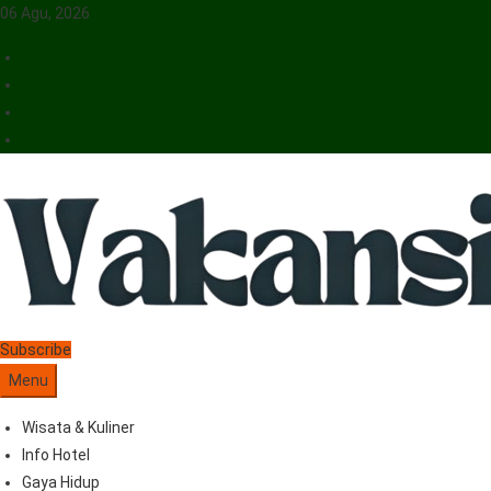
06 Agu, 2026
Vakansiinfo
Menyajikan Berita Serta Informasi Seputar Pariwisata Dan Hotel
Subscribe
Menu
Wisata & Kuliner
Info Hotel
Gaya Hidup