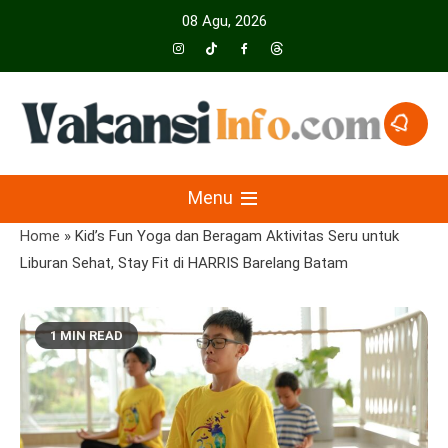
Skip
08 Agu, 2026
to
content
Menyajikan Berita Serta Informasi Seputar Pariwisata Dan Hotel
Vakansiinfo
Menu
Home
»
Kid’s Fun Yoga dan Beragam Aktivitas Seru untuk
Liburan Sehat, Stay Fit di HARRIS Barelang Batam
1 MIN READ