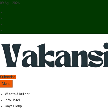
09 Agu, 2026
Vakansiinfo
Menyajikan Berita Serta Informasi Seputar Pariwisata Dan Hotel
Subscribe
Menu
Wisata & Kuliner
Info Hotel
Gaya Hidup