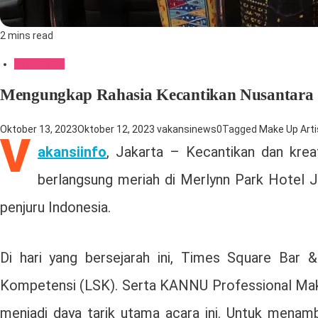
2 mins read
Gaya Hidup
Mengungkap Rahasia Kecantikan Nusantara da
Oktober 13, 2023
Oktober 12, 2023
vakansinews
0
Tagged
Make Up Arti
V
akansiinfo
, Jakarta – Kecantikan dan krea
berlangsung meriah di Merlynn Park Hotel Ja
penjuru Indonesia.
Di hari yang bersejarah ini, Times Square Bar 
Kompetensi (LSK). Serta KANNU Professional Make 
menjadi daya tarik utama acara ini. Untuk menamb