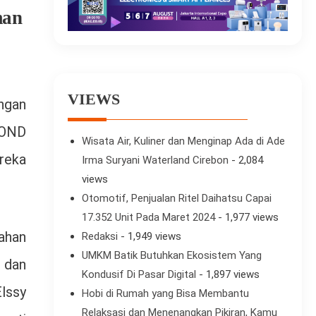
man
VIEWS
ngan
BOND
Wisata Air, Kuliner dan Menginap Ada di Ade
reka
Irma Suryani Waterland Cirebon
- 2,084
views
Otomotif, Penjualan Ritel Daihatsu Capai
17.352 Unit Pada Maret 2024
- 1,977 views
ahan
Redaksi
- 1,949 views
UMKM Batik Butuhkan Ekosistem Yang
 dan
Kondusif Di Pasar Digital
- 1,897 views
lssy
Hobi di Rumah yang Bisa Membantu
Relaksasi dan Menenangkan Pikiran, Kamu