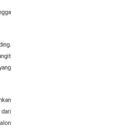
ingga
ding.
angit
yang
nkan
dari
calon