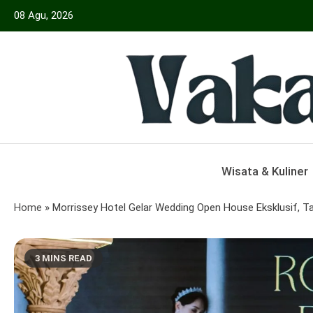
Skip
08 Agu, 2026
to
content
Menyajikan Berita Serta Informasi Seput
Vakansiinfo
Wisata & Kuliner
Home
»
Morrissey Hotel Gelar Wedding Open House Eksklusif, 
3 MINS READ