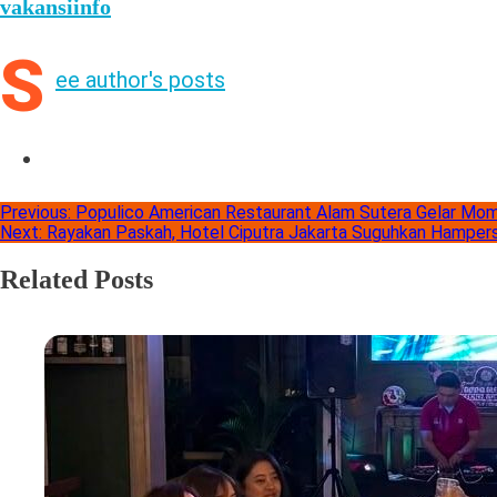
vakansiinfo
S
ee author's posts
Previous:
Populico American Restaurant Alam Sutera Gelar Mo
Next:
Rayakan Paskah, Hotel Ciputra Jakarta Suguhkan Hamper
Related Posts