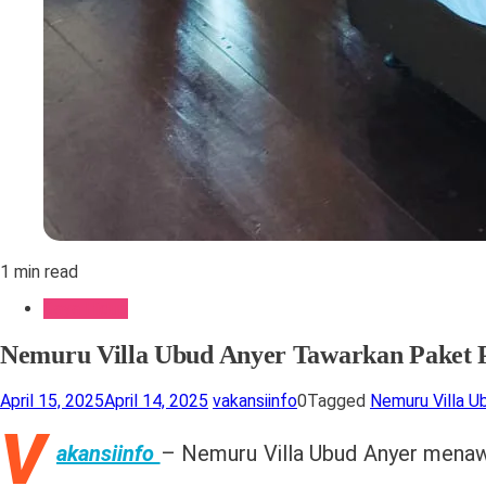
1 min read
Gaya Hidup
Nemuru Villa Ubud Anyer Tawarkan Paket 
April 15, 2025
April 14, 2025
vakansiinfo
0
Tagged
Nemuru Villa U
V
akansiinfo
– Nemuru Villa Ubud Anyer menawa