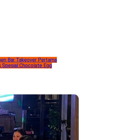
men Bar Takeover Pertama
s Spesial Chocolate Egg