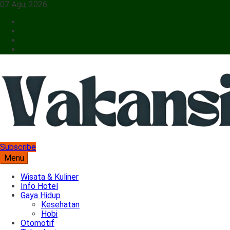
07 Agu, 2026
Subscribe
Menyajikan Berita Serta Informasi Seputar Pariwisata Dan Hotel
Menu
Vakansiinfo
Wisata & Kuliner
Info Hotel
Gaya Hidup
Kesehatan
Hobi
Otomotif