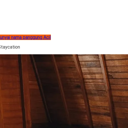
unyai nama panggung Acil
Staycation