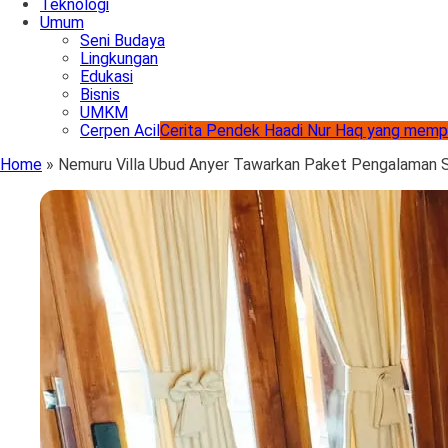
Teknologi
Umum
Seni Budaya
Lingkungan
Edukasi
Bisnis
UMKM
Cerpen Acil
Cerita Pendek Haadi Nur Haq yang memp
Home
»
Nemuru Villa Ubud Anyer Tawarkan Paket Pengalaman 