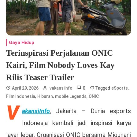
Gaya Hidup
Terinspirasi Perjalanan ONIC
Kairi, Film Nobody Loves Kay
Rilis Teaser Trailer
0
Tagged
,
April 29, 2026
vakansiinfo
eSports
,
,
,
Film Indonesia
Hiburan
mobile Legends
ONIC
V
akansiInfo
, Jakarta –
Dunia esports
Indonesia kembali jadi inspirasi karya
layar lebar. Organisasi
ONIC
bersama Migunani