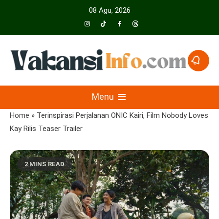
Skip
08 Agu, 2026
to
content
Menyajikan Berita Serta Informasi Seputar Pariwisata Dan Hotel
Vakansiinfo
Menu
Home
»
Terinspirasi Perjalanan ONIC Kairi, Film Nobody Loves
Kay Rilis Teaser Trailer
2 MINS READ