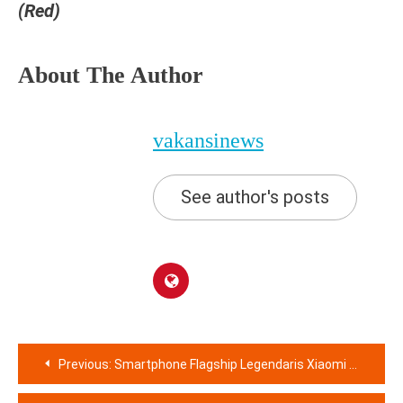
(Red)
About The Author
vakansinews
See author's posts
Navigasi
Previous:
Smartphone Flagship Legendaris Xiaomi 14 Kolaborasi Dengan Leica Akan Hadir Di Indonesia Pada 26 Maret 2024
pos