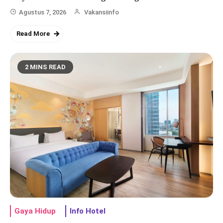
Agustus 7, 2026
Vakansiinfo
Read More
2 MINS READ
IGHE 2026 Hadir di Jakarta,
Pameran Housewares dan Home
Agustus 8, 2026
Furnishings Terbesar Siap Dukung
Industri Hospitality
Gaya Hidup
Info Hotel