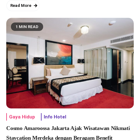
Read More
1 MIN READ
Rayakan Hari Anak Nasional 2026,
MILKU Ajak 4.000 Siswa di
Agustus 8, 2026
Surabaya Eksplorasi Bakat dan
Wujudkan Mimpi
Gaya Hidup
Info Hotel
Cosmo Amaroossa Jakarta Ajak Wisatawan Nikmati
Staycation Merdeka dengan Beragam Benefit