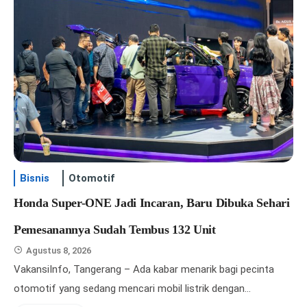
berkumpul, bersantai, sekaligus memperluas jaringan
profesional. Program yang menjadi bagian dari Friday Social
Series ini akan berlangsung perdana pada Jumat, 7 Agustus…
Agustus 7, 2026
1 Min Read
Bisnis
Otomotif
Gaya Hidup
Info Hotel
Rayakan Hari Anak Nasional 2026,
Honda Super-ONE Jadi Incaran, Baru Dibuka Sehari
MILKU Ajak 4.000 Siswa di
Pullman Jakarta Central Park
Agustus 8, 2026
Surabaya Eksplorasi Bakat dan
Pemesanannya Sudah Tembus 132 Unit
Hadirkan One Step Closer Wedding
Wujudkan Mimpi
Agustus 8, 2026
Open House Bersama 20+ Vendor
VakansiInfo, Tangerang – Ada kabar menarik bagi pecinta
Pernikahan
otomotif yang sedang mencari mobil listrik dengan…