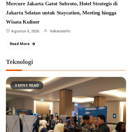
Mercure Jakarta Gatot Subroto, Hotel Strategis di
Jakarta Selatan untuk Staycation, Meeting hingga
Wisata Kuliner
Agustus 6, 2026
Vakansiinfo
Read More
HAYLOU Watch Hyper, Smartwatch
untuk Traveler dan Pecinta Outdoor
Teknologi
Agustus 8, 2026
dengan GPS Akurat serta Peta
Offline
3 MINS READ