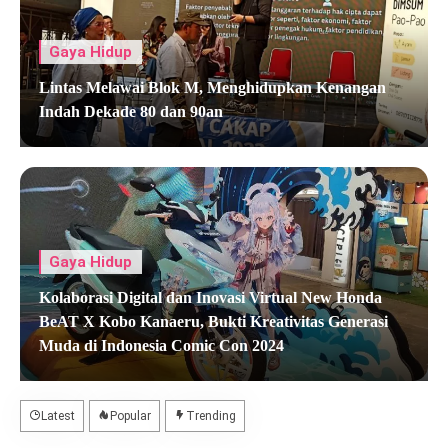
Green, dan Pertamax Turbo Kompak
Turun per Awal Agustus 2026
Gaya Hidup
7 Manfaat Berenang untuk Kesehatan,
Lintas Melawai Blok M, Menghidupkan Kenangan
Bantu Jaga Jantung hingga Tingkatkan
Indah Dekade 80 dan 90an
Kualitas Tidur
Baby Udon Siap Tayang, Angkat Kisah
Nyata Perjuangan Program Bayi Tabung
yang Menginspirasi
Gaya Hidup
DFSK Gelora E Raih Penghargaan
Pelopor Kendaraan Listrik Komersial
Kolaborasi Digital dan Inovasi Virtual New Honda
BeAT X Kobo Kanaeru, Bukti Kreativitas Generasi
Indonesia
Muda di Indonesia Comic Con 2024
Latest
Popular
Trending