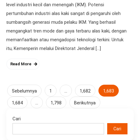
level industri kecil dan menengah (IKM). Potensi
pertumbuhan industri alas kaki sangat di pengaruhi oleh
sumbangsih generasi muda pelaku IKM. Yang berhasil
mengangkat tren mode dan gaya terbaru alas kaki, dengan
memanfaatkan atau mengadopsi teknologi terkini. Untuk
itu, Kemenperin melalui Direktorat Jenderal […]
Read More
Paginasi
…
1,683
Sebelumnya
1
1,682
…
pos
1,684
1,798
Berikutnya
Cari
Cari