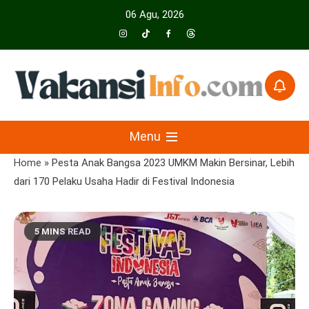
Skip
06 Agu, 2026
to
content
Menyajikan Berita Serta Informasi Seputar Pariwisata Dan Hotel
Vakansiinfo
Menu
Home
»
Pesta Anak Bangsa 2023 UMKM Makin Bersinar, Lebih
dari 170 Pelaku Usaha Hadir di Festival Indonesia
5 MINS READ