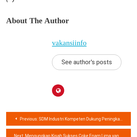
About The Author
vakansiinfo
See author's posts
Navigasi
Previous:
SDM Industri Kompeten Dukung Peningkatan Ekonomi Daerah
pos
Next:
Mengungkap Kisah Sukses Coke Enam Lima yang Menjadi CEO GMT TikTok Indonesia