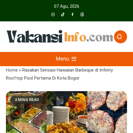
Skip
07 Agu, 2026
to
content
Menyajikan Berita Serta Informasi Seputar Pariwisata Dan Hotel
Vakansiinfo
Menu
Home
»
Rasakan Sensasi Hawaiian Barbeque di Infinity
Rooftop Pool Pertama Di Kota Bogor
3 MINS READ