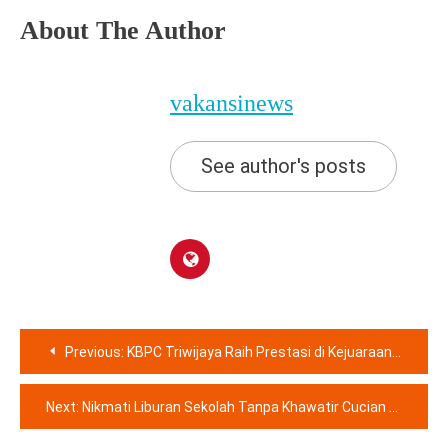
About The Author
vakansinews
See author's posts
Navigasi
Previous:
KBPC Triwijaya Raih Prestasi di Kejuaraan Pasanggiri Pencak Silat PPSI Bogor
pos
Next:
Nikmati Liburan Sekolah Tanpa Khawatir Cucian Menumpuk dengan Mesin Cuci Kapasitas Besar