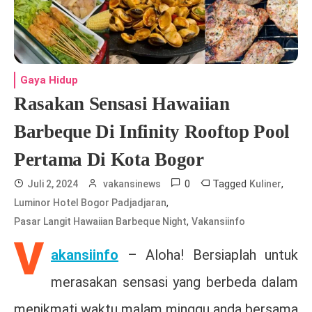
Gaya Hidup
Rasakan Sensasi Hawaiian
Barbeque Di Infinity Rooftop Pool
Pertama Di Kota Bogor
0
Tagged
,
Juli 2, 2024
vakansinews
Kuliner
,
Luminor Hotel Bogor Padjadjaran
,
Pasar Langit Hawaiian Barbeque Night
Vakansiinfo
V
akansiinfo
– Aloha! Bersiaplah untuk
merasakan sensasi yang berbeda dalam
menikmati waktu malam minggu anda bersama