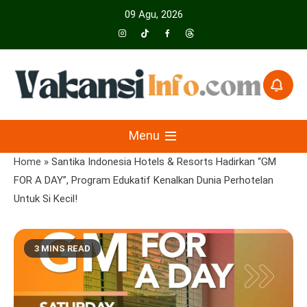
Skip
09 Agu, 2026
to
content
Menyajikan Berita Serta Informasi Seputar Pariwisata Dan Hotel
Vakansiinfo
Menu
Home
»
Santika Indonesia Hotels & Resorts Hadirkan “GM
FOR A DAY”, Program Edukatif Kenalkan Dunia Perhotelan
Untuk Si Kecil!
3 MINS READ