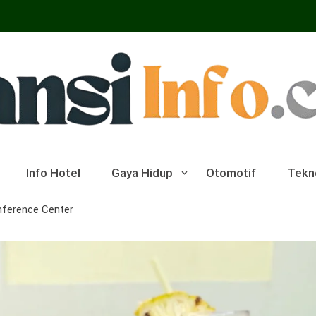
ar Pariwisata Dan Hotel
Info Hotel
Gaya Hidup
Otomotif
Tekn
nference Center