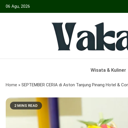
Skip
06 Agu, 2026
to
content
Menyajikan Berita Serta Informasi Seput
Vakansiinfo
Wisata & Kuliner
Home
»
SEPTEMBER CERIA di Aston Tanjung Pinang Hotel & Co
2 MINS READ