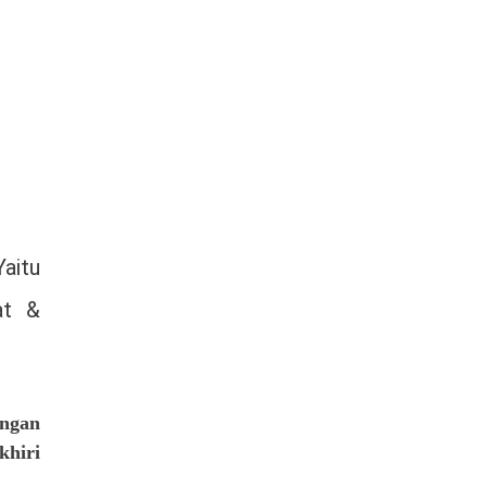
aitu
at &
ngan
khiri