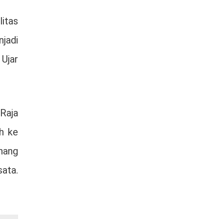
itas
njadi
 Ujar
 Raja
ah ke
nang
ata.