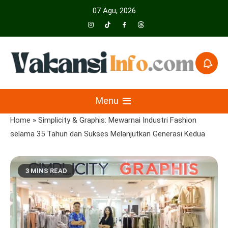
Skip
07 Agu, 2026
to
content
Menyajikan Berita Serta Informasi Seputar Pariwisata Dan Hotel
Vakansiinfo
Menu
Home
»
Simplicity & Graphis: Mewarnai Industri Fashion
selama 35 Tahun dan Sukses Melanjutkan Generasi Kedua
3 MINS READ