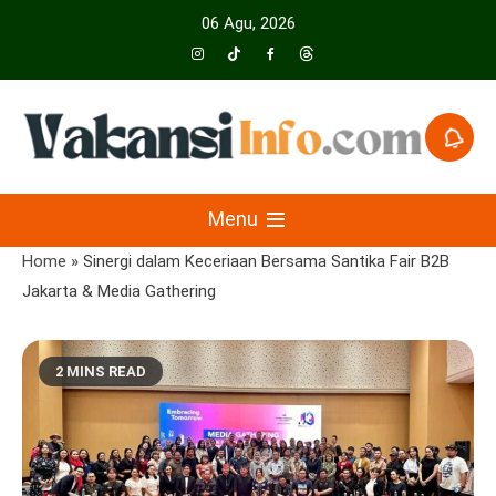
Skip
06 Agu, 2026
to
content
Menyajikan Berita Serta Informasi Seputar Pariwisata Dan Hotel
Vakansiinfo
Menu
Home
»
Sinergi dalam Keceriaan Bersama Santika Fair B2B
Jakarta & Media Gathering
2 MINS READ