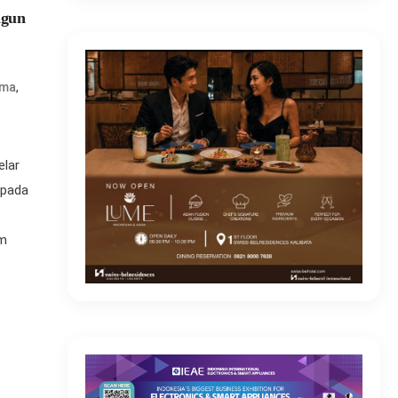
ngun
,
ama
elar
 pada
um