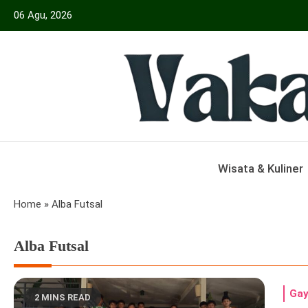
Skip
06 Agu, 2026
to
content
Menyajikan Berita Serta Informasi Seput
Vakansiinfo
Wisata & Kuliner
Home
»
Alba Futsal
Alba Futsal
Gay
2 MINS READ