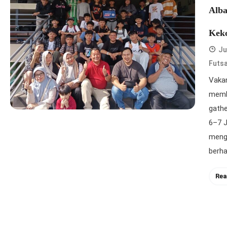
Alba
Keko
Ju
Futs
Vaka
memba
gathe
6–7 J
mengi
berha
Rea