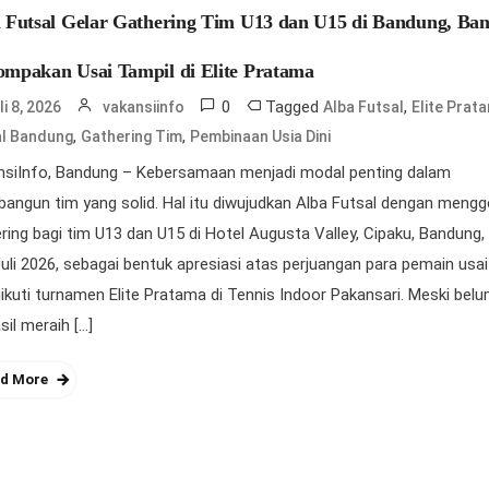
 Futsal Gelar Gathering Tim U13 dan U15 di Bandung, Ba
mpakan Usai Tampil di Elite Pratama
0
Tagged
,
li 8, 2026
vakansiinfo
Alba Futsal
Elite Prat
,
,
al Bandung
Gathering Tim
Pembinaan Usia Dini
nsiInfo, Bandung – Kebersamaan menjadi modal penting dalam
ngun tim yang solid. Hal itu diwujudkan Alba Futsal dengan mengg
ring bagi tim U13 dan U15 di Hotel Augusta Valley, Cipaku, Bandung,
uli 2026, sebagai bentuk apresiasi atas perjuangan para pemain usai
kuti turnamen Elite Pratama di Tennis Indoor Pakansari. Meski bel
sil meraih […]
d More