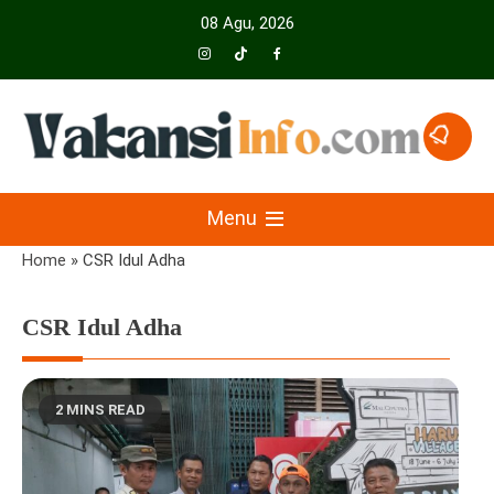
Skip
08 Agu, 2026
to
content
Menyajikan Berita Serta Informasi Seputar Pariwisata Dan Hotel
Vakansiinfo
Menu
Home
»
CSR Idul Adha
CSR Idul Adha
2 MINS READ