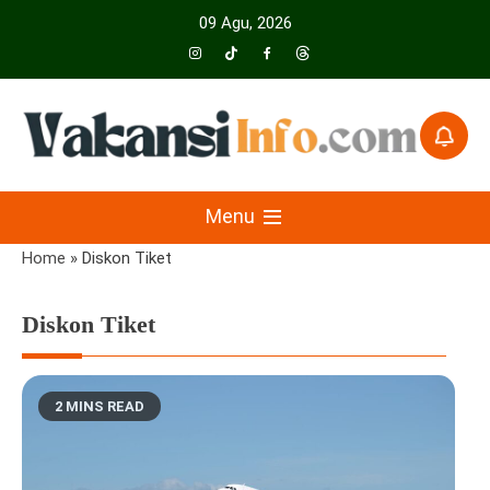
Skip
09 Agu, 2026
to
content
Menyajikan Berita Serta Informasi Seputar Pariwisata Dan Hotel
Vakansiinfo
Menu
Home
»
Diskon Tiket
Diskon Tiket
2 MINS READ