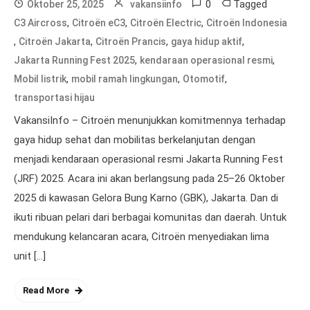
0
Tagged
Oktober 25, 2025
vakansiinfo
,
,
,
C3 Aircross
Citroën eC3
Citroën Electric
Citroën Indonesia
,
,
,
,
Citroën Jakarta
Citroën Prancis
gaya hidup aktif
,
,
Jakarta Running Fest 2025
kendaraan operasional resmi
,
,
,
Mobil listrik
mobil ramah lingkungan
Otomotif
transportasi hijau
VakansiInfo – Citroën menunjukkan komitmennya terhadap
gaya hidup sehat dan mobilitas berkelanjutan dengan
menjadi kendaraan operasional resmi Jakarta Running Fest
(JRF) 2025. Acara ini akan berlangsung pada 25–26 Oktober
2025 di kawasan Gelora Bung Karno (GBK), Jakarta. Dan di
ikuti ribuan pelari dari berbagai komunitas dan daerah. Untuk
mendukung kelancaran acara, Citroën menyediakan lima
unit […]
Read More