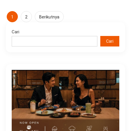
Paginasi
1
2
Berikutnya
pos
Cari
Cari