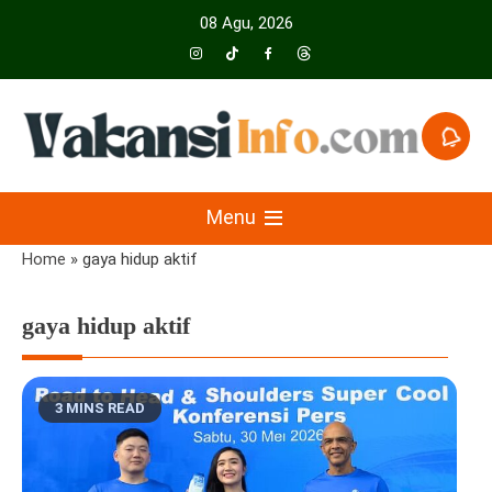
Skip
08 Agu, 2026
to
content
Menyajikan Berita Serta Informasi Seputar Pariwisata Dan Hotel
Vakansiinfo
Menu
Home
»
gaya hidup aktif
gaya hidup aktif
3 MINS READ