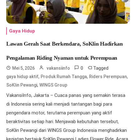
Gaya Hidup
Lawan Gerah Saat Berkendara, SoKlin Hadirkan
Pengalaman Riding Nyaman untuk Perempuan
0
Tagged
Mei 5, 2026
vakansiinfo
,
,
,
gaya hidup aktif
Produk Rumah Tangga
Riders Perempuan
,
SoKlin Pewangi
WINGS Group
VakansiInfo, Jakarta – Cuaca panas yang semakin terasa
di Indonesia sering kali menjadi tantangan bagi para
pengendara motor, terutama perempuan yang aktif
beraktivitas setiap hari. Menjawab kebutuhan tersebut,
SoKlin Pewangi dari WINGS Group Indonesia menghadirkan
kegiatan bertajuk SoKlin Pewangi Ladies Flower Ride. Acara