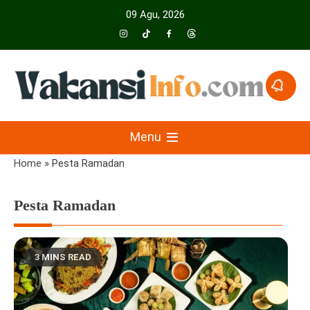
Skip
09 Agu, 2026
to
content
Menyajikan Berita Serta Informasi Seputar Pariwisata Dan Hotel
Vakansiinfo
Menu
Home
»
Pesta Ramadan
Pesta Ramadan
3 MINS READ