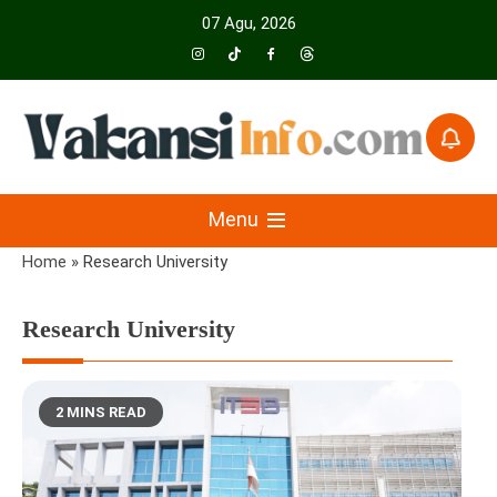
Skip
07 Agu, 2026
to
content
Menyajikan Berita Serta Informasi Seputar Pariwisata Dan Hotel
Vakansiinfo
Menu
Home
»
Research University
Research University
2 MINS READ