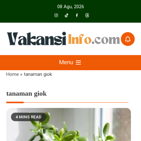
Skip
08 Agu, 2026
to
content
Menyajikan Berita Serta Informasi Seputar Pariwisata Dan Hotel
Vakansiinfo
Menu
Home
»
tanaman giok
tanaman giok
4 MINS READ