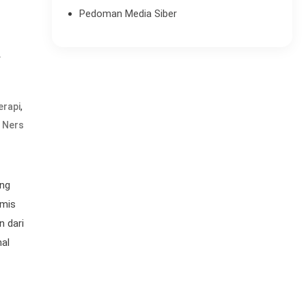
Pedoman Media Siber
a
,
erapi
i Ners
ang
amis
n dari
nal