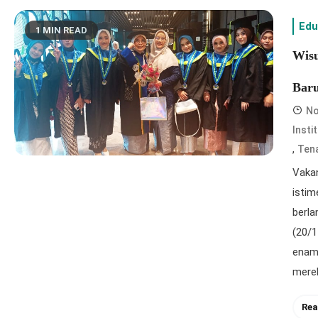
Edu
1 MIN READ
Wisu
Baru
No
Insti
,
Ten
Vaka
isti
berla
(20/1
enam 
merek
Rea