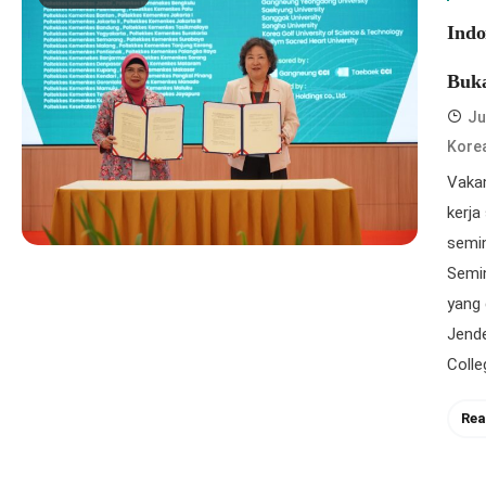
Indo
Buka
Ju
Kore
Vakan
kerja
semin
Semin
yang 
Jend
Colle
Rea