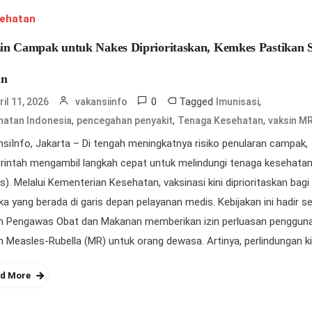
ehatan
in Campak untuk Nakes Diprioritaskan, Kemkes Pastikan 
n
0
Tagged
,
ril 11, 2026
vakansiinfo
Imunisasi
,
,
,
hatan Indonesia
pencegahan penyakit
Tenaga Kesehatan
vaksin M
siInfo, Jakarta – Di tengah meningkatnya risiko penularan campak,
rintah mengambil langkah cepat untuk melindungi tenaga kesehata
s). Melalui Kementerian Kesehatan, vaksinasi kini diprioritaskan bagi
a yang berada di garis depan pelayanan medis. Kebijakan ini hadir s
n Pengawas Obat dan Makanan memberikan izin perluasan penggun
n Measles-Rubella (MR) untuk orang dewasa. Artinya, perlindungan kin
d More