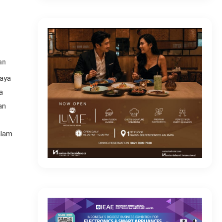
an
daya
a
an
alam