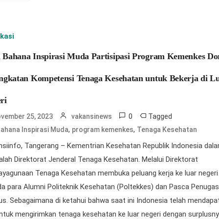
kasi
Bahana Inspirasi Muda Partisipasi Program Kemenkes Do
ngkatan Kompetensi Tenaga Kesehatan untuk Bekerja di L
ri
0
Tagged
vember 25, 2023
vakansinews
,
,
ahana Inspirasi Muda
program kemenkes
Tenaga Kesehatan
siinfo, Tangerang – Kementrian Kesehatan Republik Indonesia dala
dalah Direktorat Jenderal Tenaga Kesehatan. Melalui Direktorat
ayagunaan Tenaga Kesehatan membuka peluang kerja ke luar negeri
a para Alumni Politeknik Kesehatan (Poltekkes) dan Pasca Penuga
s. Sebagaimana di ketahui bahwa saat ini Indonesia telah mendapa
untuk mengirimkan tenaga kesehatan ke luar negeri dengan surplusny