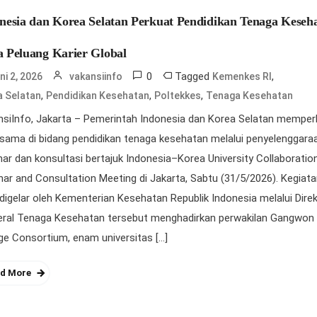
nesia dan Korea Selatan Perkuat Pendidikan Tenaga Keseh
 Peluang Karier Global
0
Tagged
,
ni 2, 2026
vakansiinfo
Kemenkes RI
,
,
,
a Selatan
Pendidikan Kesehatan
Poltekkes
Tenaga Kesehatan
siInfo, Jakarta – Pemerintah Indonesia dan Korea Selatan memper
 sama di bidang pendidikan tenaga kesehatan melalui penyelenggara
ar dan konsultasi bertajuk Indonesia–Korea University Collaboratio
ar and Consultation Meeting di Jakarta, Sabtu (31/5/2026). Kegiat
digelar oleh Kementerian Kesehatan Republik Indonesia melalui Dire
eral Tenaga Kesehatan tersebut menghadirkan perwakilan Gangwon
ge Consortium, enam universitas […]
d More