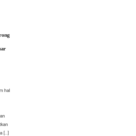
rong
uar
m hal
san
tkan
a […]