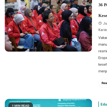
36 P
Kese
Ju
Karie
Vakan
manus
resmi
Eropa
keseh
menja
Rea
Edu
1 MIN READ