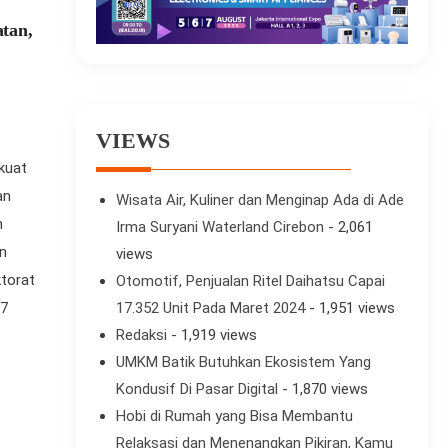
atan,
VIEWS
kuat
an
Wisata Air, Kuliner dan Menginap Ada di Ade
n
Irma Suryani Waterland Cirebon
- 2,061
an
views
ktorat
Otomotif, Penjualan Ritel Daihatsu Capai
 7
17.352 Unit Pada Maret 2024
- 1,951 views
Redaksi
- 1,919 views
UMKM Batik Butuhkan Ekosistem Yang
Kondusif Di Pasar Digital
- 1,870 views
Hobi di Rumah yang Bisa Membantu
Relaksasi dan Menenangkan Pikiran, Kamu