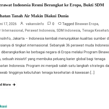
erawat Indonesia Resmi Berangkat ke Eropa, Bukti SDM
hatan Tanah Air Makin Diakui Dunia
0
Tagged
,
ni 17, 2026
vakansiinfo
Binawan Eropa
,
,
,
r Internasional
Perawat Indonesia
SDM Indonesia
Tenaga Kesehat
siInfo, Jakarta – Indonesia kembali menunjukkan kualitas sumber 
ianya di tingkat internasional. Sebanyak 36 perawat muda Indonesi
 diberangkatkan ke berbagai negara di Eropa melalui Program Binaw
, sebuah inisiatif yang membuka peluang karier global bagi tenaga
atan Indonesia. Program ini menjadi salah satu langkah strategis d
wab tingginya kebutuhan tenaga kesehatan di kawasan […]
d More
kasi