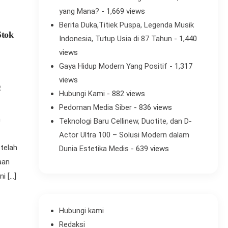
yang Mana?
- 1,669 views
Berita Duka,Titiek Puspa, Legenda Musik
Stok
Indonesia, Tutup Usia di 87 Tahun
- 1,440
views
Gaya Hidup Modern Yang Positif
- 1,317
views
R
Hubungi Kami
- 882 views
Pedoman Media Siber
- 836 views
n
Teknologi Baru Cellinew, Duotite, dan D-
Actor Ultra 100 – Solusi Modern dalam
etelah
Dunia Estetika Medis
- 639 views
aan
i […]
Hubungi kami
Redaksi