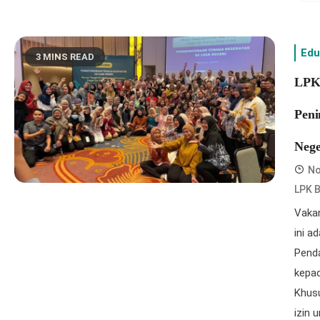
Edu
3 MINS READ
LPK 
Peni
Nege
No
LPK B
Vakan
ini a
Pend
kepad
Khusu
izin 