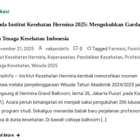
kasi
da Institut Kesehatan Hermina 2025: Mengukuhkan Gard
 Tenaga Kesehatan Indonesia
0
Tagged
,
vember 21, 2025
vakansiinfo
Farmasi
Fisiot
,
,
,
tut Kesehatan Hermina
Keperawatan
Pendidikan Kesehatan
Profes
,
aga Kesehatan
Wisuda 2025
nsiInfo – Institut Kesehatan Hermina kembali menorehkan momen
mewa melalui penyelenggaraan Wisuda Tahun Akademik 2024/2025 y
ngsung di Hermina Grand Ballroom, lantai 26, Jakarta Pusat. pada K
1). Acara penuh kehangatan ini menjadi saksi pengukuhan 206 lulusa
program studi. Sekaligus menandai babak baru perjalanan profesio
a di dunia kesehatan. Di bawah cahaya ballroom […]
d More