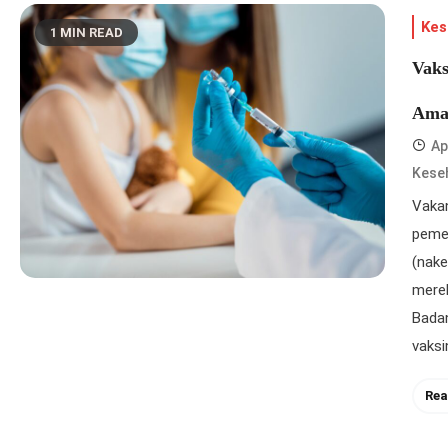
Kes
1 MIN READ
Vaks
Ama
Ap
Kese
Vakan
peme
(nake
merek
Bada
vaksi
Rea