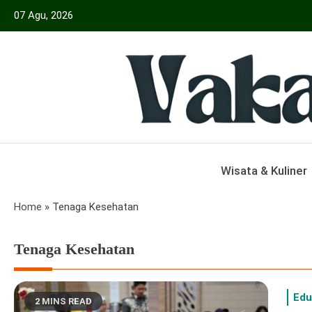
Skip
07 Agu, 2026
to
content
Menyajikan Berita Serta Informasi Seput
Vakansiinfo
Wisata & Kuliner
Home
»
Tenaga Kesehatan
Tenaga Kesehatan
Edu
2 MINS READ