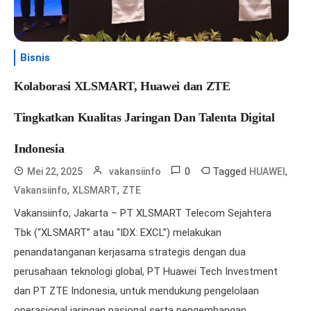
Bisnis
Kolaborasi XLSMART, Huawei dan ZTE
Tingkatkan Kualitas Jaringan Dan Talenta Digital
Indonesia
0
Tagged
,
Mei 22, 2025
vakansiinfo
HUAWEI
,
,
Vakansiinfo
XLSMART
ZTE
Vakansiinfo, Jakarta – PT XLSMART Telecom Sejahtera
Tbk (“XLSMART” atau “IDX: EXCL”) melakukan
penandatanganan kerjasama strategis dengan dua
perusahaan teknologi global, PT Huawei Tech Investment
dan PT ZTE Indonesia, untuk mendukung pengelolaan
operasional jaringan nasional serta pengembangan