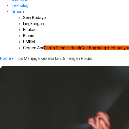
Teknologi
Umum
Seni Budaya
Lingkungan
Edukasi
Bisnis
UMKM
Cerpen Acil
Cerita Pendek Haadi Nur Haq yang mempunyai
Home
»
Tips Menjaga Kesehatan Di Tengah Polusi