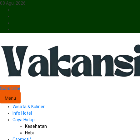
Skip
08 Agu, 2026
to
content
Menyajikan Berita Serta Informasi Seputar Pariwisata Dan Hotel
Subscribe
Vakansiinfo
Menu
Wisata & Kuliner
Info Hotel
Gaya Hidup
Kesehatan
Hobi
Otomotif