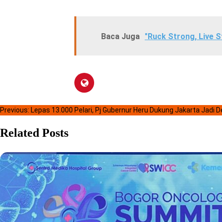
Baca Juga
"Ruck Strong, Live 
N
Previous:
Lepas 13.000 Pelari, Pj Gubernur Heru Dukung Jakarta Jadi 
a
Related Posts
v
i
g
a
s