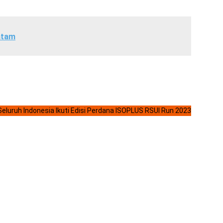
atam
Seluruh Indonesia Ikuti Edisi Perdana ISOPLUS RSUI Run 2023