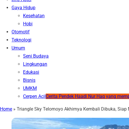
Gaya Hidup
Kesehatan
Hobi
Otomotif
Teknologi
Umum
Seni Budaya
Lingkungan
Edukasi
Bisnis
UMKM
Cerpen Acil
Cerita Pendek Haadi Nur Haq yang mem
Home
»
Triangle Sky Telomoyo Akhirnya Kembali Dibuka, Sia