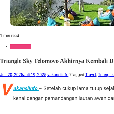
1 min read
Gaya Hidup
Triangle Sky Telomoyo Akhirnya Kembali 
Juli 20, 2025
Juli 19, 2025
vakansiinfo
0
Tagged
Travel
,
Triangle
V
akansiInfo
– Setelah cukup lama tutup sejak
kenal dengan pemandangan lautan awan dan 