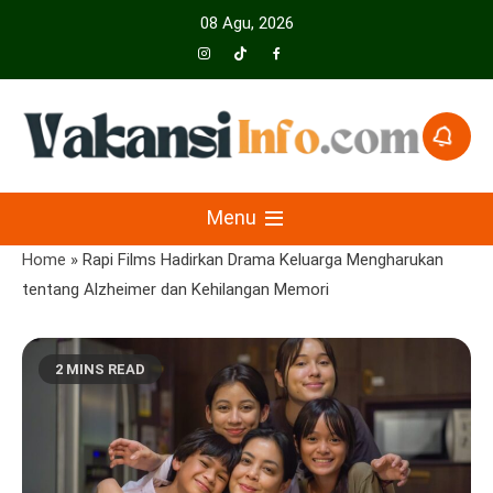
Skip
08 Agu, 2026
to
content
Menyajikan Berita Serta Informasi Seputar Pariwisata Dan Hotel
Vakansiinfo
Menu
Home
»
Rapi Films Hadirkan Drama Keluarga Mengharukan
tentang Alzheimer dan Kehilangan Memori
2 MINS READ