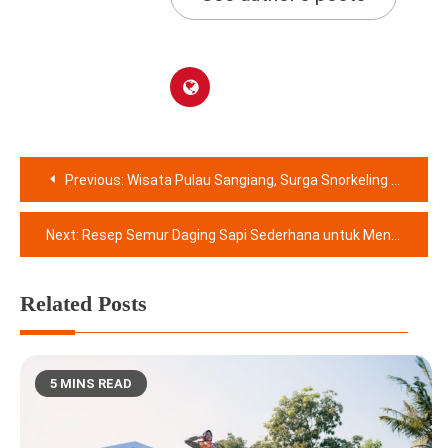
Navigasi
Previous:
Wisata Pulau Sangiang, Surga Snorkeling dan Trekking Dekat Jakarta
pos
Next:
Resep Semur Daging Sapi Sederhana untuk Menu Favorit Idul Adha
Related Posts
5 MINS READ