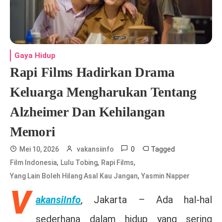
Gaya Hidup
Rapi Films Hadirkan Drama
Keluarga Mengharukan Tentang
Alzheimer Dan Kehilangan
Memori
0
Tagged
Mei 10, 2026
vakansiinfo
,
,
,
Film Indonesia
Lulu Tobing
Rapi Films
,
Yang Lain Boleh Hilang Asal Kau Jangan
Yasmin Napper
V
akansiInfo
, Jakarta –
Ada hal-hal
sederhana dalam hidup yang sering