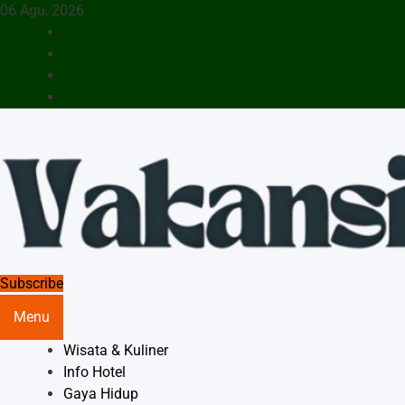
Skip
06 Agu, 2026
to
content
Menyajikan Berita Serta Informasi Seputar Pariwisata Dan
Subscribe
Vakansiinfo
Hotel
Menu
Wisata & Kuliner
Info Hotel
Gaya Hidup