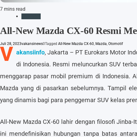
7 mins read
Otomotif
All-New Mazda CX-60 Resmi Mel
Juli 28, 2023
vakansinews
0
Tagged
All-New Mazda CX-60
,
Mazda
,
Otomotif
V
akansiinfo
, Jakarta – PT Eurokars Motor I
di Indonesia. Resmi meluncurkan SUV terb
menggarap pasar mobil premium di Indonesia. Al
Mazda yang di pasarkan sebelumnya. Tampil el
yang dinamis bagi para penggemar SUV kelas pre
All-New Mazda CX-60 lahir dengan filosofi Jinba-It
ini mendefinisikan hubungan tanpa batas antara