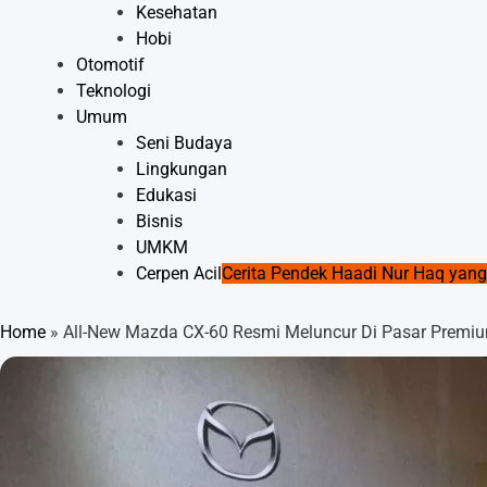
Kesehatan
Hobi
Otomotif
Teknologi
Umum
Seni Budaya
Lingkungan
Edukasi
Bisnis
UMKM
Cerpen Acil
Cerita Pendek Haadi Nur Haq ya
Home
»
All-New Mazda CX-60 Resmi Meluncur Di Pasar Premi