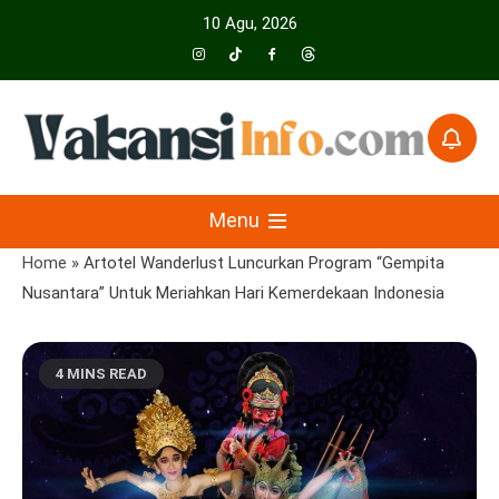
Skip
10 Agu, 2026
to
content
Menyajikan Berita Serta Informasi Seputar Pariwisata Dan Hotel
Vakansiinfo
Menu
Home
»
Artotel Wanderlust Luncurkan Program “Gempita
Nusantara” Untuk Meriahkan Hari Kemerdekaan Indonesia
4 MINS READ