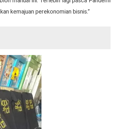
lon manual ini. Terlebih lagi pasca Pandemi
akan kemajuan perekonomian bisnis.”