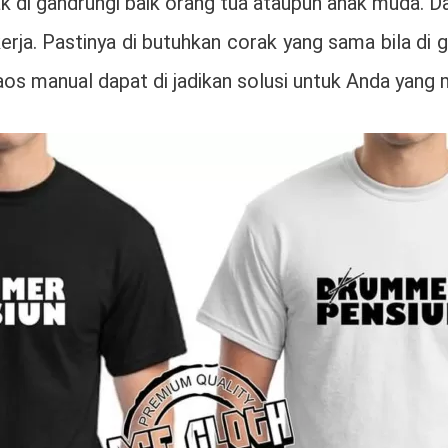
yak di gandrungi baik orang tua ataupun anak muda. 
ja. Pastinya di butuhkan corak yang sama bila di 
aos manual dapat di jadikan solusi untuk Anda yan