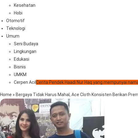
Kesehatan
Hobi
Otomotif
Teknologi
Umum
Seni Budaya
Lingkungan
Edukasi
Bisnis
UMKM
Cerpen Acil
Cerita Pendek Haadi Nur Haq yang mempunyai nama
Home
»
Bergaya Tidak Harus Mahal, Ace Cloth Konsisten Berikan Pre