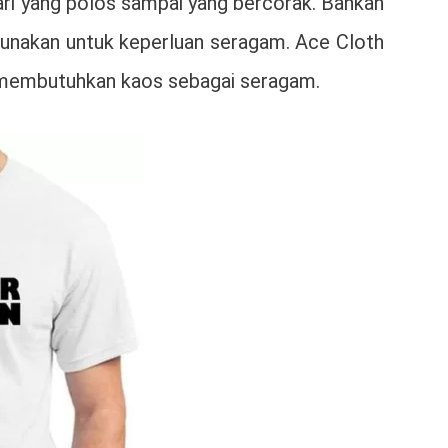
Dari yang polos sampai yang bercorak. Bahkan
gunakan untuk keperluan seragam. Ace Cloth
g membutuhkan kaos sebagai seragam.