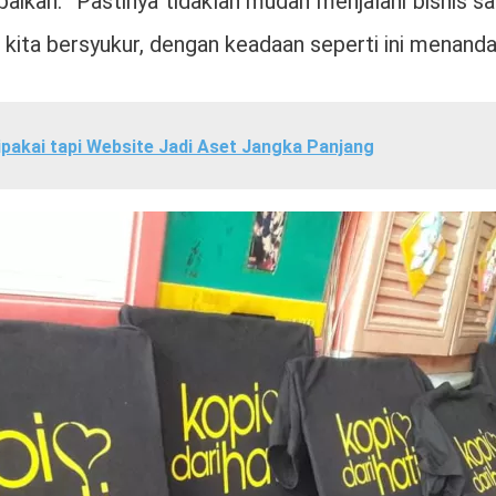
kan. “Pastinya tidaklah mudah menjalani bisnis sab
 kita bersyukur, dengan keadaan seperti ini menand
pakai tapi Website Jadi Aset Jangka Panjang