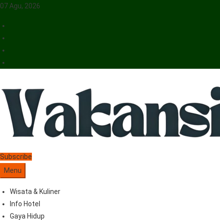
07 Agu, 2026
Vakansiinfo
Menyajikan Berita Serta Informasi Seputar Pariwisata Dan Hotel
Subscribe
Menu
Wisata & Kuliner
Info Hotel
Gaya Hidup