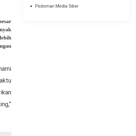
Pedoman Media Siber
besar
anyak
lebih
engan
hami
aktu
rikan
ng,”