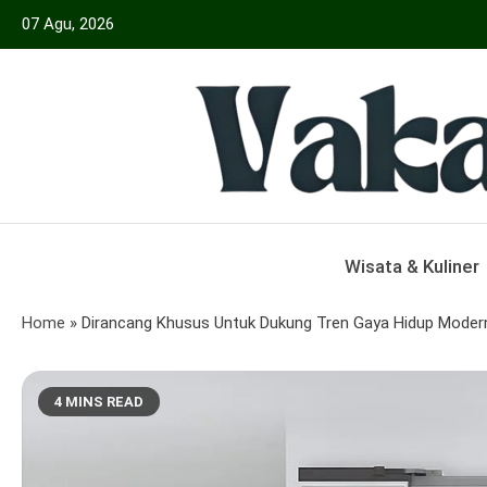
Skip
07 Agu, 2026
to
content
Menyajikan Berita Serta Informasi Seput
Vakansiinfo
Wisata & Kuliner
Home
»
Dirancang Khusus Untuk Dukung Tren Gaya Hidup Modern,
4 MINS READ