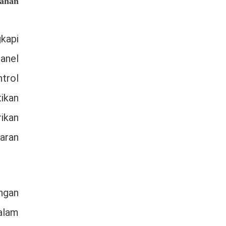
bahan
gkapi
anel
trol
ikan
rikan
aran
ngan
alam