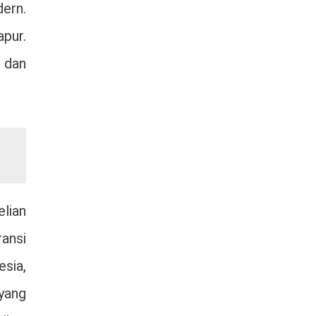
ern.
pur.
 dan
lian
ansi
sia,
yang