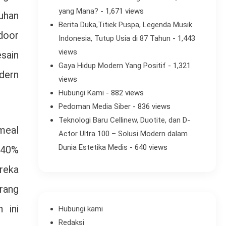
yang Mana?
- 1,671 views
tuhan
Berita Duka,Titiek Puspa, Legenda Musik
door
Indonesia, Tutup Usia di 87 Tahun
- 1,443
views
esain
Gaya Hidup Modern Yang Positif
- 1,321
odern
views
Hubungi Kami
- 882 views
Pedoman Media Siber
- 836 views
Teknologi Baru Cellinew, Duotite, dan D-
meal
Actor Ultra 100 – Solusi Modern dalam
Dunia Estetika Medis
- 640 views
 40%
reka
rang
 ini
Hubungi kami
Redaksi