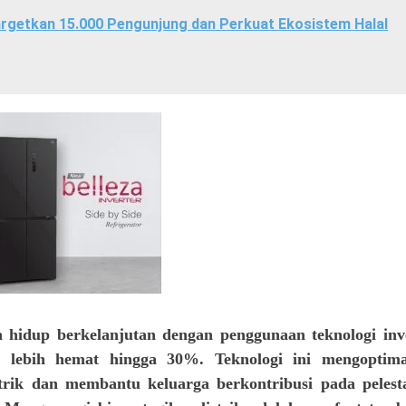
Targetkan 15.000 Pengunjung dan Perkuat Ekosistem Halal
a hidup berkelanjutan dengan penggunaan teknologi inv
k lebih hemat hingga 30%. Teknologi ini mengoptim
trik dan membantu keluarga berkontribusi pada pelest