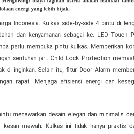
Mengurangi biaya tagihan listrik adalah manfaat tam
laan energi yang lebih bijak.
rga Indonesia. Kulkas side-by-side 4 pintu di len
dahan dan kenyamanan sebagai ke. LED Touch P
npa perlu membuka pintu kulkas. Memberikan kon
gan sentuhan jari. Child Lock Protection memast
k di inginkan. Selain itu, fitur Door Alarm membe
engan rapat. Menjaga efisiensi energi dan keseg
4 pintu menawarkan desain elegan dan minimalis de
 kesan mewah. Kulkas ini tidak hanya praktis d