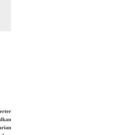
erter
alkan
arian