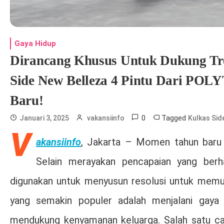
Gaya Hidup
Dirancang Khusus Untuk Dukung Tr
Side New Belleza 4 Pintu Dari PO
Baru!
0
Tagged
Januari 3, 2025
vakansiinfo
Kulkas Sid
V
akansiinfo
, Jakarta – Momen tahun baru s
Selain merayakan pencapaian yang berha
digunakan untuk menyusun resolusi untuk memula
yang semakin populer adalah menjalani gaya h
mendukung kenyamanan keluarga. Salah satu ca